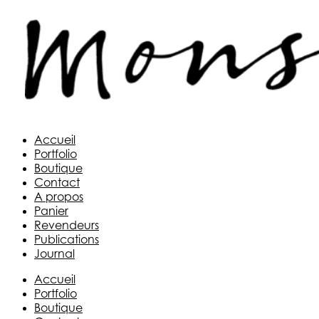
Aller
au
contenu
Accueil
Portfolio
Boutique
Contact
A propos
Panier
Revendeurs
Publications
Journal
Accueil
Portfolio
Boutique