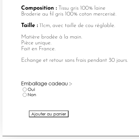
Composition :
Tissu gris 100% laine
Broderie au fil gris 100% coton mercerisé.
Taille :
11cm, avec taille de cou réglable.
Matière brodée à la main.
Pièce unique.
Fait en France.
Echange et retour sans frais pendant 30 jours.
Emballage cadeau :-
Oui
Non
quantité
Ajouter au panier
de
Nœud
papillon
"epis"